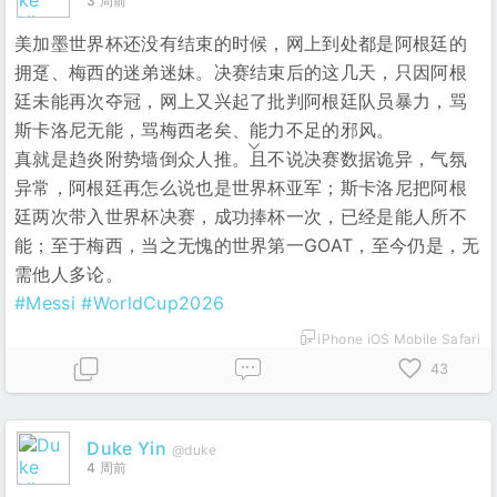
3 周前
美加墨世界杯还没有结束的时候，网上到处都是阿根廷的
拥趸、梅西的迷弟迷妹。决赛结束后的这几天，只因阿根
廷未能再次夺冠，网上又兴起了批判阿根廷队员暴力，骂
斯卡洛尼无能，骂梅西老矣、能力不足的邪风。
真就是趋炎附势墙倒众人推。且不说决赛数据诡异，气氛
异常，阿根廷再怎么说也是世界杯亚军；斯卡洛尼把阿根
廷两次带入世界杯决赛，成功捧杯一次，已经是能人所不
能；至于梅西，当之无愧的世界第一GOAT，至今仍是，无
需他人多论。
#Messi
#WorldCup2026
iPhone iOS Mobile Safari
43
Duke Yin
@duke
4 周前