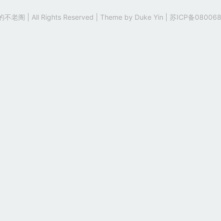
老阁 | All Rights Reserved | Theme by
Duke Yin
|
苏ICP备080068