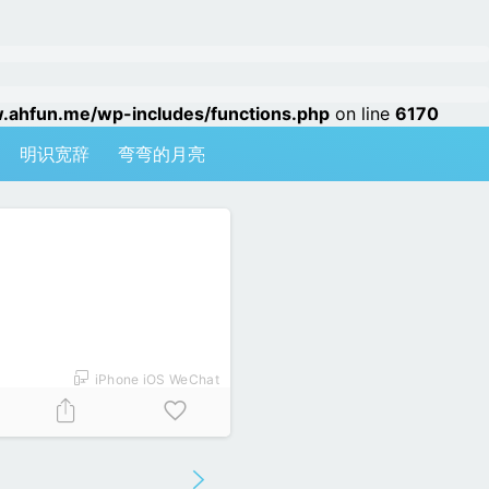
hfun.me/wp-includes/functions.php
on line
6170
明识宽辞
弯弯的月亮
iPhone iOS WeChat