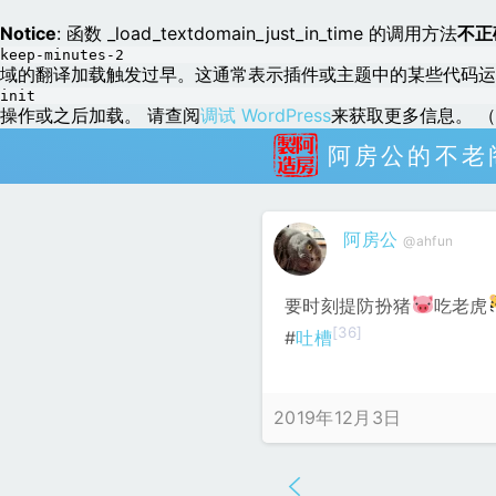
Notice
: 函数 _load_textdomain_just_in_time 的调用方法
不正
keep-minutes-2
域的翻译加载触发过早。这通常表示插件或主题中的某些代码运
init
操作或之后加载。 请查阅
调试 WordPress
来获取更多信息。 （这
阿房公的不老
阿房公
@ahfun
要时刻提防扮猪
吃老虎
[36]
#
吐槽
2019年12月3日