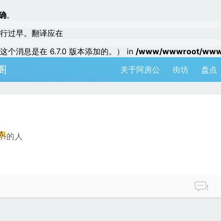
确
。
行过早。翻译应在
个消息是在 6.7.0 版本添加的。） in
/www/wwwroot/www.a
阁
关于阿房公
街坊
盘点
的人
!