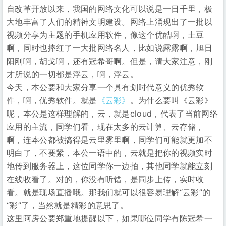
自改革开放以来，我国的网络文化可以说是一日千里，极
大地丰富了人们的精神文明建设。网络上涌现出了一批以
视频分享为主题的手机应用软件，像这个优酷啊，土豆
啊，同时也捧红了一大批网络名人，比如说露露啊，旭日
阳刚啊，胡戈啊，还有冠希哥啊。但是，请大家注意，刚
才所说的一切都是浮云，啊，浮云。
今天，本公要和大家分享一个具有划时代意义的优秀软
件，啊，优秀软件。就是
《云彩》
。为什么要叫《云彩》
呢，本公是这样理解的，云，就是cloud，代表了当前网络
应用的主流，同学们看，现在太多的云计算、云存储，
啊，连本公都被搞得是云里雾里啊，同学们可能就更加不
明白了，不要紧，本公一语中的，云就是把你的视频实时
地传到服务器上，这位同学你一边拍，其他同学就能立刻
在线收看了。对的，你没有听错，是同步上传，实时收
看。就是现场直播哦。那我们就可以很容易理解“云彩”的
“彩”了，当然就是精彩的意思了。
这里阿房公要郑重地提醒以下，如果哪位同学有陈冠希一