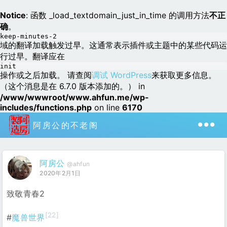
Notice
: 函数 _load_textdomain_just_in_time 的调用方法
不正
确
。
keep-minutes-2
域的翻译加载触发过早。这通常表示插件或主题中的某些代码运
行过早。翻译应在
init
操作或之后加载。 请查阅
调试 WordPress
来获取更多信息。
（这个消息是在 6.7.0 版本添加的。） in
/www/wwwroot/www.ahfun.me/wp-
includes/functions.php
on line
6170
阿房公的不老阁
阿房公
@ahfun
2020年2月1日
致敬青春2
[22]
#
魔兽世界