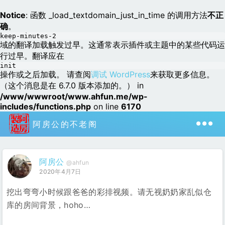
Notice
: 函数 _load_textdomain_just_in_time 的调用方法
不正
确
。
keep-minutes-2
域的翻译加载触发过早。这通常表示插件或主题中的某些代码运
行过早。翻译应在
init
操作或之后加载。 请查阅
调试 WordPress
来获取更多信息。
（这个消息是在 6.7.0 版本添加的。） in
/www/wwwroot/www.ahfun.me/wp-
includes/functions.php
on line
6170
阿房公的不老阁
阿房公
@ahfun
2020年4月7日
挖出弯弯小时候跟爸爸的彩排视频。请无视奶奶家乱似仓
库的房间背景，hoho…