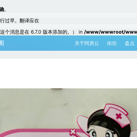
确
。
行过早。翻译应在
个消息是在 6.7.0 版本添加的。） in
/www/wwwroot/www.a
阁
关于阿房公
街坊
盘点