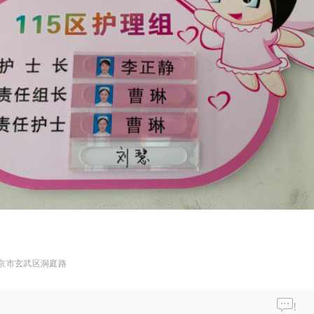
京市玄武区洞庭路
!