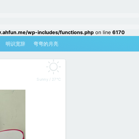
hfun.me/wp-includes/functions.php
on line
6170
明识宽辞
弯弯的月亮
Sunny / 27℃