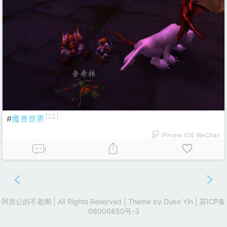
[22]
#
魔兽世界
iPhone iOS WeChat
!
阿房公的不老阁 | All Rights Reserved | Theme by
Duke Yin
|
苏ICP备
08006850号-3