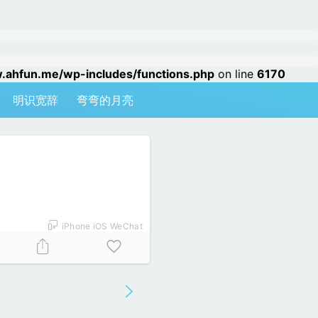
hfun.me/wp-includes/functions.php
on line
6170
明识宽辞
弯弯的月亮
iPhone iOS WeChat