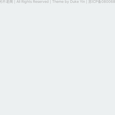
老阁 | All Rights Reserved | Theme by
Duke Yin
|
苏ICP备080068