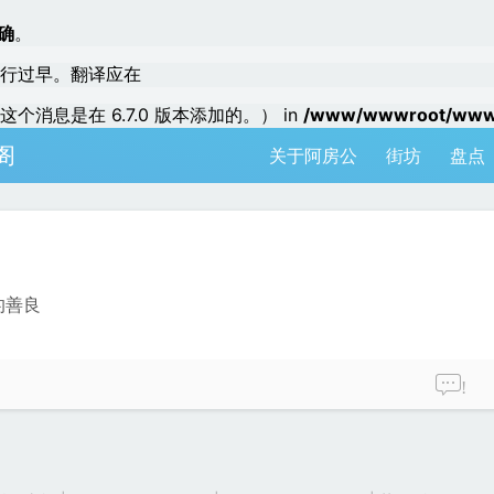
确
。
行过早。翻译应在
个消息是在 6.7.0 版本添加的。） in
/www/wwwroot/www.a
阁
关于阿房公
街坊
盘点
的善良
!