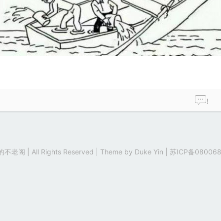
!
老阁 | All Rights Reserved | Theme by
Duke Yin
|
苏ICP备080068