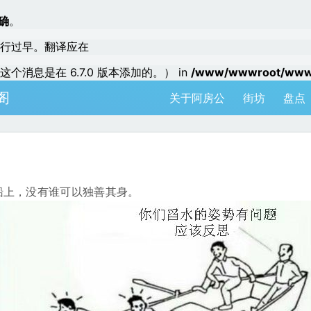
确
。
行过早。翻译应在
个消息是在 6.7.0 版本添加的。） in
/www/wwwroot/www.a
阁
关于阿房公
街坊
盘点
船上，没有谁可以独善其身。