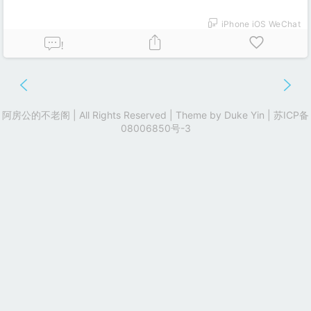
iPhone iOS WeChat
!
阿房公的不老阁 | All Rights Reserved | Theme by
Duke Yin
|
苏ICP备
08006850号-3