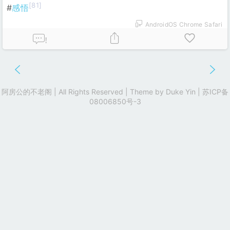
[81]
#
感悟
AndroidOS Chrome Safari
!
阿房公的不老阁 | All Rights Reserved | Theme by
Duke Yin
|
苏ICP备
08006850号-3