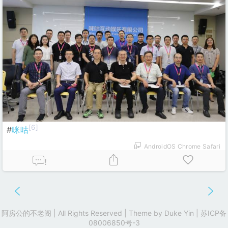
[6]
#
咪咕
AndroidOS Chrome Safari
!
阿房公的不老阁 | All Rights Reserved | Theme by
Duke Yin
|
苏ICP备
08006850号-3