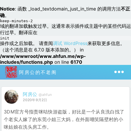
Notice
: 函数 _load_textdomain_just_in_time 的调用方法
不正
确
。
keep-minutes-2
域的翻译加载触发过早。这通常表示插件或主题中的某些代码运
行过早。翻译应在
init
操作或之后加载。 请查阅
调试 WordPress
来获取更多信息。
（这个消息是在 6.7.0 版本添加的。） in
/www/wwwroot/www.ahfun.me/wp-
includes/functions.php
on line
6170
阿房公的不老阁
阿房公
@ahfun
2020年9月2日
3DM官方号指责咪咕快游盗版，好比是一个从良洗白找了
个老实人嫁了的东莞小姐三大妈，在外面嘲笑隔壁村的小
咪姑娘在洗头房工作。