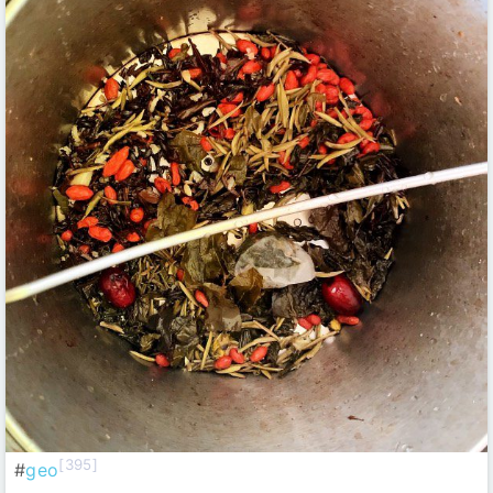
[395]
#
geo