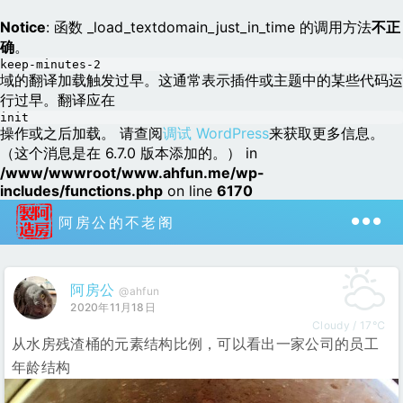
Notice
: 函数 _load_textdomain_just_in_time 的调用方法
不正
确
。
keep-minutes-2
域的翻译加载触发过早。这通常表示插件或主题中的某些代码运
行过早。翻译应在
init
操作或之后加载。 请查阅
调试 WordPress
来获取更多信息。
（这个消息是在 6.7.0 版本添加的。） in
/www/wwwroot/www.ahfun.me/wp-
includes/functions.php
on line
6170
阿房公的不老阁
阿房公
@ahfun
2020年11月18日
Cloudy / 17℃
从水房残渣桶的元素结构比例，可以看出一家公司的员工
年龄结构