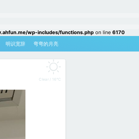
hfun.me/wp-includes/functions.php
on line
6170
明识宽辞
弯弯的月亮
Clear / 16℃