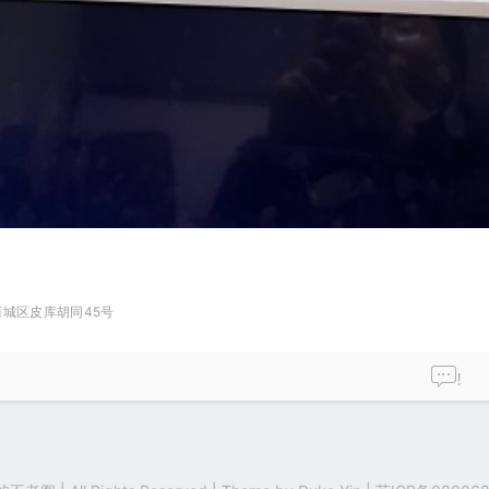
城区皮库胡同45号
!