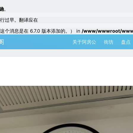
确
。
行过早。翻译应在
个消息是在 6.7.0 版本添加的。） in
/www/wwwroot/www.a
阁
关于阿房公
街坊
盘点