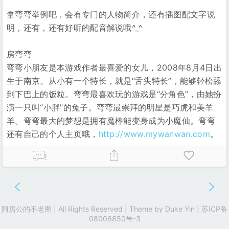
拿弯弯举例吧，会有专门的人物简介，还有插图配文字说
明，还有，还有好听的配音解说哦^_^
房弯弯
弯弯小朋友是本游戏作者最喜爱的女儿，2008年8月4日出
生于南京。从小有一个特长，就是“舌头特长”，能够轻松舔
到下巴上的饭粒。弯弯最喜欢玩的游戏是“分角色”，由她扮
演一只叫“小胖”的兔子。弯弯最崇拜的明星是巧虎和美羊
羊。弯弯最大的梦想是拥有魔棒能变身成为小魔仙。弯弯
还有自己的个人主页哦，
http://www.mywanwan.com
。
!
阿房公的不老阁 | All Rights Reserved | Theme by
Duke Yin
|
苏ICP备
08006850号-3