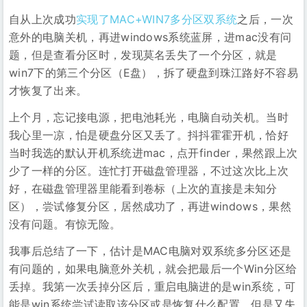
自从上次成功
实现了MAC+WIN7多分区双系统
之后，一次
意外的电脑关机，再进windows系统蓝屏，进mac没有问
题，但是查看分区时，发现莫名丢失了一个分区，就是
win7下的第三个分区（E盘），拆了硬盘到珠江路好不容易
才恢复了出来。
上个月，忘记接电源，把电池耗光，电脑自动关机。当时
我心里一凉，怕是硬盘分区又丢了。抖抖霍霍开机，恰好
当时我选的默认开机系统进mac，点开finder，果然跟上次
少了一样的分区。连忙打开磁盘管理器，不过这次比上次
好，在磁盘管理器里能看到卷标（上次的直接是未知分
区），尝试修复分区，居然成功了，再进windows，果然
没有问题。有惊无险。
我事后总结了一下，估计是MAC电脑对双系统多分区还是
有问题的，如果电脑意外关机，就会把最后一个Win分区给
丢掉。我第一次丢掉分区后，重启电脑进的是win系统，可
能是win系统尝试读取该分区或是恢复什么配置，但是又失