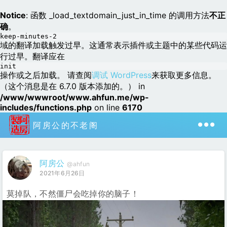
Notice
: 函数 _load_textdomain_just_in_time 的调用方法
不正
确
。
keep-minutes-2
域的翻译加载触发过早。这通常表示插件或主题中的某些代码运
行过早。翻译应在
init
操作或之后加载。 请查阅
调试 WordPress
来获取更多信息。
（这个消息是在 6.7.0 版本添加的。） in
/www/wwwroot/www.ahfun.me/wp-
includes/functions.php
on line
6170
阿房公的不老阁
阿房公
@ahfun
2021年6月26日
莫掉队，不然僵尸会吃掉你的脑子！