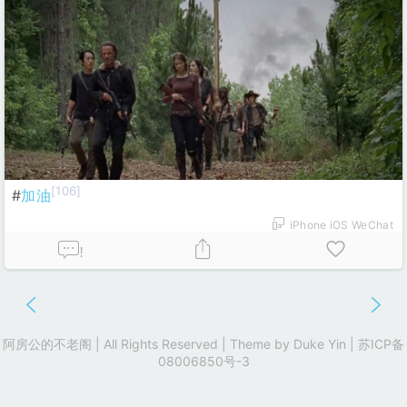
[106]
#
加油
iPhone iOS WeChat
!
阿房公的不老阁 | All Rights Reserved | Theme by
Duke Yin
|
苏ICP备
08006850号-3