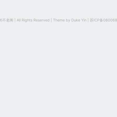
老阁 | All Rights Reserved | Theme by
Duke Yin
|
苏ICP备080068