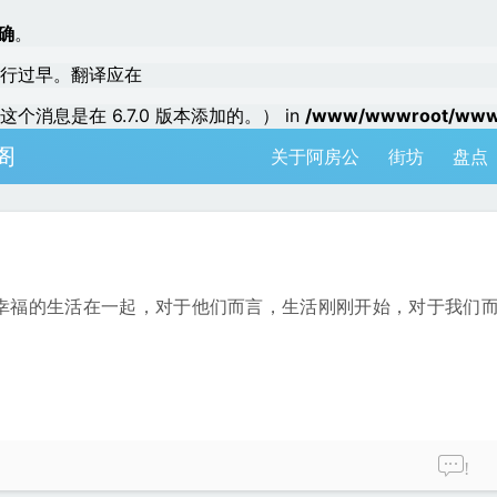
确
。
行过早。翻译应在
个消息是在 6.7.0 版本添加的。） in
/www/wwwroot/www.a
阁
关于阿房公
街坊
盘点
幸福的生活在一起，对于他们而言，生活刚刚开始，对于我们
!