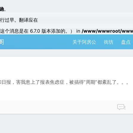
确
。
行过早。翻译应在
个消息是在 6.7.0 版本添加的。） in
/www/wwwroot/www.a
阁
关于阿房公
街坊
盘点
日报，害我患上了报表焦虑症，被搞得“周期”都紊乱了。。。
!