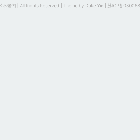
老阁 | All Rights Reserved | Theme by
Duke Yin
|
苏ICP备080068