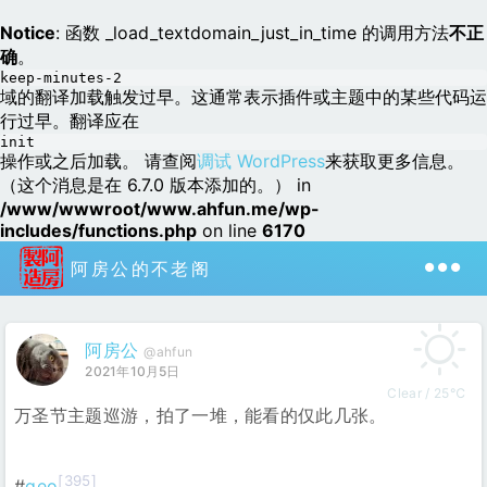
Notice
: 函数 _load_textdomain_just_in_time 的调用方法
不正
确
。
keep-minutes-2
域的翻译加载触发过早。这通常表示插件或主题中的某些代码运
行过早。翻译应在
init
操作或之后加载。 请查阅
调试 WordPress
来获取更多信息。
（这个消息是在 6.7.0 版本添加的。） in
/www/wwwroot/www.ahfun.me/wp-
includes/functions.php
on line
6170
阿房公的不老阁
阿房公
@ahfun
2021年10月5日
Clear / 25℃
万圣节主题巡游，拍了一堆，能看的仅此几张。
[395]
#
geo