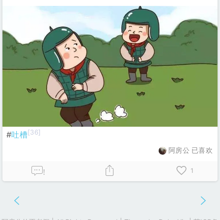
[36]
#
吐槽
阿房公 已喜欢
1
!