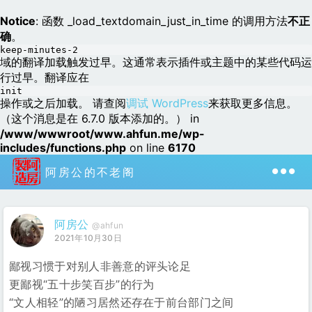
Notice
: 函数 _load_textdomain_just_in_time 的调用方法
不正
确
。
keep-minutes-2
域的翻译加载触发过早。这通常表示插件或主题中的某些代码运
行过早。翻译应在
init
操作或之后加载。 请查阅
调试 WordPress
来获取更多信息。
（这个消息是在 6.7.0 版本添加的。） in
/www/wwwroot/www.ahfun.me/wp-
includes/functions.php
on line
6170
阿房公的不老阁
阿房公
@ahfun
2021年10月30日
鄙视习惯于对别人非善意的评头论足
更鄙视“五十步笑百步”的行为
“文人相轻”的陋习居然还存在于前台部门之间