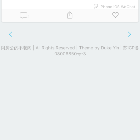
iPhone iOS WeChat
!
阿房公的不老阁 | All Rights Reserved | Theme by
Duke Yin
|
苏ICP备
08006850号-3