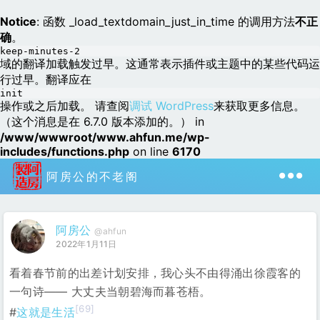
Notice
: 函数 _load_textdomain_just_in_time 的调用方法
不正
确
。
keep-minutes-2
域的翻译加载触发过早。这通常表示插件或主题中的某些代码运
行过早。翻译应在
init
操作或之后加载。 请查阅
调试 WordPress
来获取更多信息。
（这个消息是在 6.7.0 版本添加的。） in
/www/wwwroot/www.ahfun.me/wp-
includes/functions.php
on line
6170
阿房公的不老阁
阿房公
@ahfun
2022年1月11日
看着春节前的出差计划安排，我心头不由得涌出徐霞客的
一句诗—— 大丈夫当朝碧海而暮苍梧。
[69]
#
这就是生活