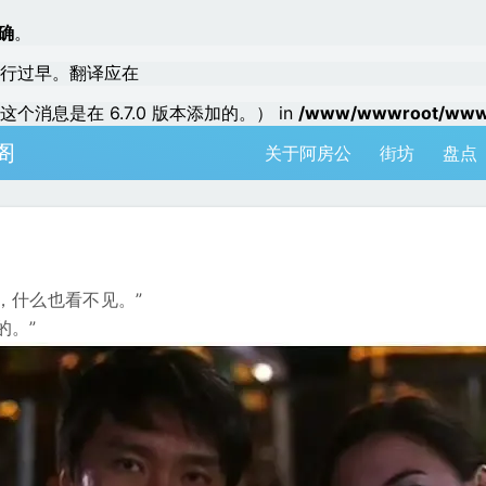
确
。
行过早。翻译应在
个消息是在 6.7.0 版本添加的。） in
/www/wwwroot/www.a
阁
关于阿房公
街坊
盘点
，什么也看不见。”
的。”