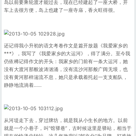
岛以前要乘轮渡才能过去，现在已经建起了一座大桥，开
车上去很方便，岛上也建了一座寺庙，香火旺得很。
还记得我小升初的语文考卷作文是篇开放题《我爱家乡的
***》，我写了《我爱家乡的大运河》，得了满分。至今我
仍依稀记得作文的开头：我家乡的门前有一条大运河，她
没有大渡河那般波涛汹涌，没有流沙河那般广阔无垠，也
没有黄河那样湍流不息，她只是承载着托起一支支船队，
静静地流淌着……
从河堤走下去，穿过牌坊，就是我从小生长的地方。以前
就是一个小巷子，叫“馆驿巷”，古时候这里是驿站，相当于
现在的快递中转站。这几年政府以“邮文化”为品牌，打造旅