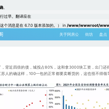
确
。
行过早。翻译应在
个消息是在 6.7.0 版本添加的。） in
/www/wwwroot/www.a
阁
关于阿房公
街坊
盘点
，背近四倍的债，城投占80%，这和拿3000块工资，出门还
苏人的确这样，100一包的正常都要卖断货的，这也怪不得领