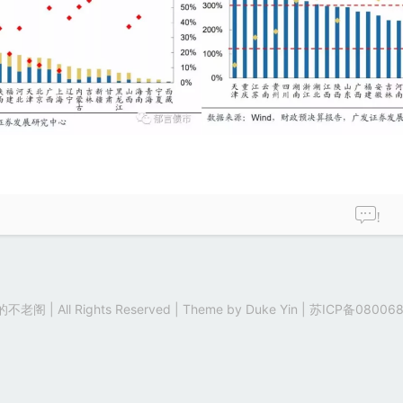
!
老阁 | All Rights Reserved | Theme by
Duke Yin
|
苏ICP备080068