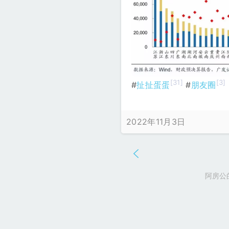
[31]
[3]
#
扯扯蛋蛋
#
朋友圈
2022年11月3日
阿房公的不