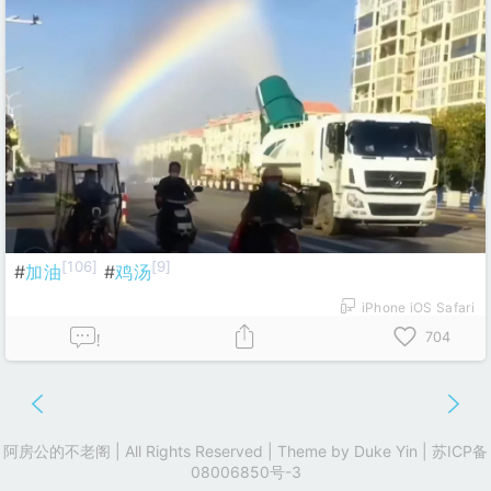
[106]
[9]
#
加油
#
鸡汤
iPhone iOS Safari
704
!
阿房公的不老阁 | All Rights Reserved | Theme by
Duke Yin
|
苏ICP备
08006850号-3