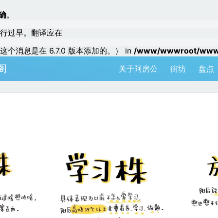
确
。
行过早。翻译应在
个消息是在 6.7.0 版本添加的。） in
/www/wwwroot/www.a
阁
关于阿房公
街坊
盘点