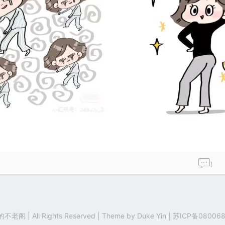
!
老阁 | All Rights Reserved | Theme by
Duke Yin
|
苏ICP备080068