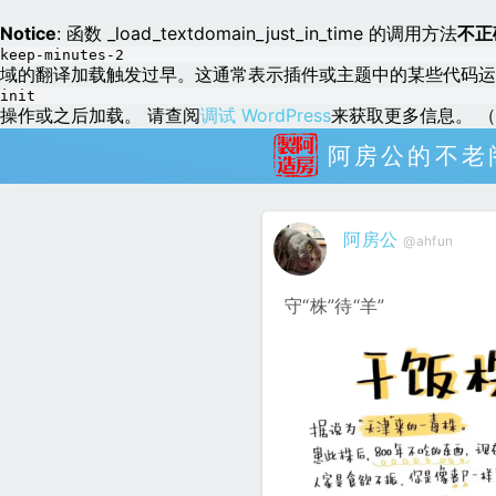
Notice
: 函数 _load_textdomain_just_in_time 的调用方法
不正
keep-minutes-2
域的翻译加载触发过早。这通常表示插件或主题中的某些代码运
init
操作或之后加载。 请查阅
调试 WordPress
来获取更多信息。 （这
阿房公的不老
阿房公
@ahfun
守“株”待“羊”