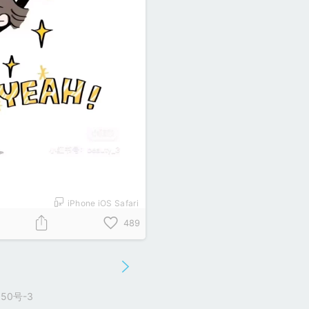
iPhone iOS Safari
489
50号-3