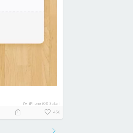
iPhone iOS Safari
456