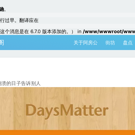
确
。
行过早。翻译应在
个消息是在 6.7.0 版本添加的。） in
/www/wwwroot/www.a
阁
关于阿房公
街坊
盘点
崩溃的日子告诉别人