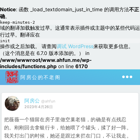
Notice
: 函数 _load_textdomain_just_in_time 的调用方法
不正
确
。
keep-minutes-2
域的翻译加载触发过早。这通常表示插件或主题中的某些代码运
行过早。翻译应在
init
操作或之后加载。 请查阅
调试 WordPress
来获取更多信息。
（这个消息是在 6.7.0 版本添加的。） in
/www/wwwroot/www.ahfun.me/wp-
includes/functions.php
on line
6170
阿房公的不老阁
阿房公
@ahfun
2023年4月26日
把薇薇一个猫留在房子里做空巢老猫，的确是有点残忍
的。刚刚回去拿银行卡，给她喂了个罐头，揉了好一阵。
我关灯出门的时候，她还是跟过来拦在门口，不让我走。