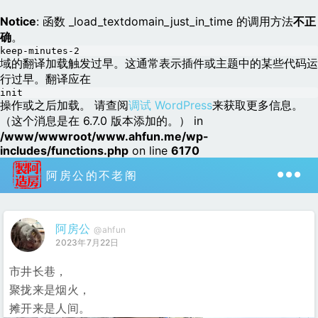
Notice
: 函数 _load_textdomain_just_in_time 的调用方法
不正
确
。
keep-minutes-2
域的翻译加载触发过早。这通常表示插件或主题中的某些代码运
行过早。翻译应在
init
操作或之后加载。 请查阅
调试 WordPress
来获取更多信息。
（这个消息是在 6.7.0 版本添加的。） in
/www/wwwroot/www.ahfun.me/wp-
includes/functions.php
on line
6170
阿房公的不老阁
阿房公
@ahfun
2023年7月22日
市井长巷，
聚拢来是烟火，
摊开来是人间。