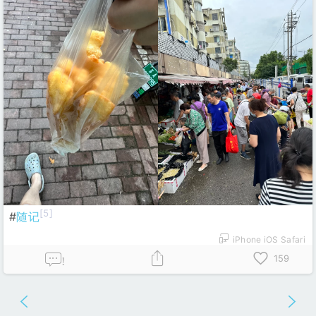
[5]
#
随记
iPhone iOS Safari
159
!