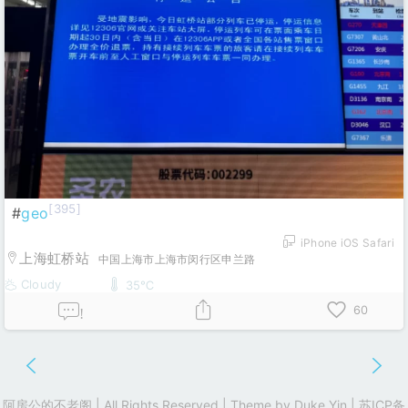
[395]
#
geo
iPhone iOS Safari
上海虹桥站
中国上海市上海市闵行区申兰路
Cloudy
35℃
60
!
阿房公的不老阁 | All Rights Reserved | Theme by
Duke Yin
|
苏ICP备