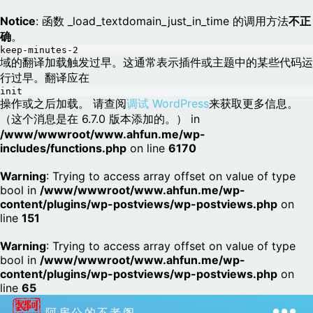
Notice
: 函数 _load_textdomain_just_in_time 的调用方法
不正
确
。
keep-minutes-2
域的翻译加载触发过早。这通常表示插件或主题中的某些代码运
行过早。翻译应在
init
操作或之后加载。 请查阅
调试 WordPress
来获取更多信息。
（这个消息是在 6.7.0 版本添加的。） in
/www/wwwroot/www.ahfun.me/wp-
includes/functions.php
on line
6170
Warning
: Trying to access array offset on value of type
bool in
/www/wwwroot/www.ahfun.me/wp-
content/plugins/wp-postviews/wp-postviews.php
on
line
151
Warning
: Trying to access array offset on value of type
bool in
/www/wwwroot/www.ahfun.me/wp-
content/plugins/wp-postviews/wp-postviews.php
on
line
65
阿房公的不老阁