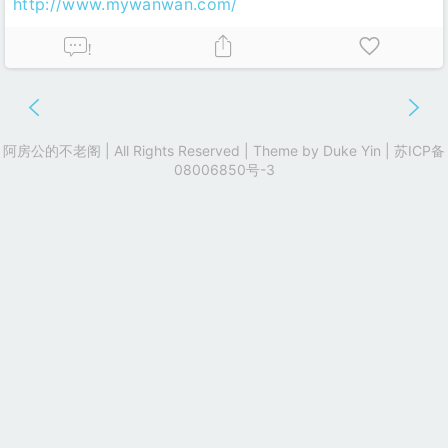
http://www.mywanwan.com/
!
阿房公的不老阁 | All Rights Reserved | Theme by
Duke Yin
|
苏ICP备
08006850号-3