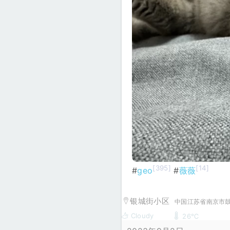
[395]
[14]
#
geo
#
薇薇
银城街小区
中国江苏省南京市鼓
Cloudy
26℃