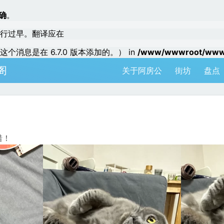
确
。
行过早。翻译应在
个消息是在 6.7.0 版本添加的。） in
/www/wwwroot/www.a
阁
关于阿房公
街坊
盘点
惜！