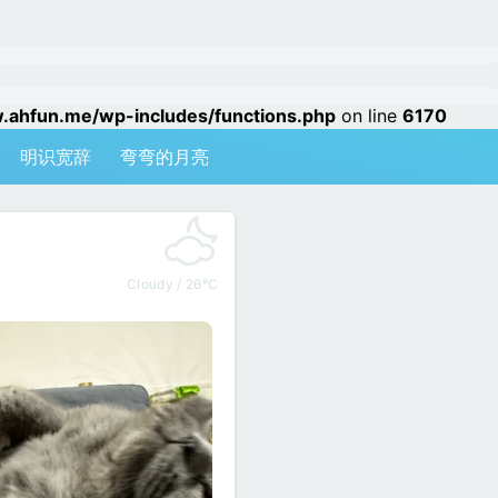
hfun.me/wp-includes/functions.php
on line
6170
明识宽辞
弯弯的月亮
Cloudy / 26℃