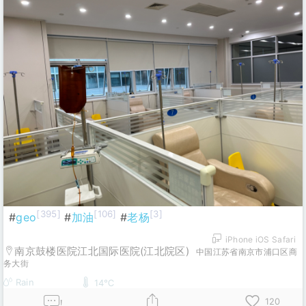
[395]
[106]
[3]
#
geo
#
加油
#
老杨
iPhone iOS Safari
南京鼓楼医院江北国际医院(江北院区)
中国江苏省南京市浦口区商
务大街
Rain
14℃
120
!