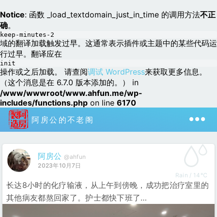
Notice
: 函数 _load_textdomain_just_in_time 的调用方法
不正
确
。
keep-minutes-2
域的翻译加载触发过早。这通常表示插件或主题中的某些代码运
行过早。翻译应在
init
操作或之后加载。 请查阅
调试 WordPress
来获取更多信息。
（这个消息是在 6.7.0 版本添加的。） in
/www/wwwroot/www.ahfun.me/wp-
includes/functions.php
on line
6170
阿房公的不老阁
阿房公
@ahfun
2023年10月7日
Rain / 14℃
长达8小时的化疗输液，从上午到傍晚，成功把治疗室里的
其他病友都熬回家了。护士都快下班了…