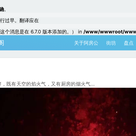
确
。
行过早。翻译应在
个消息是在 6.7.0 版本添加的。） in
/www/wwwroot/www.a
阁
关于阿房公
街坊
盘点
好，既有天空的焰火气，又有厨房的烟火气…