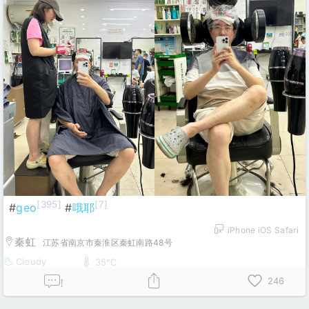
[395]
[7]
#
geo
#
哦耶
iPhone iOS Safari
秦虹
江苏省南京市秦淮区秦虹南路48号
Cloudy
35℃
246
!