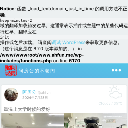
Notice
: 函数 _load_textdomain_just_in_time 的调用方法
不正
确
。
keep-minutes-2
域的翻译加载触发过早。这通常表示插件或主题中的某些代码运
行过早。翻译应在
init
操作或之后加载。 请查阅
调试 WordPress
来获取更多信息。
（这个消息是在 6.7.0 版本添加的。） in
/www/wwwroot/www.ahfun.me/wp-
includes/functions.php
on line
6170
阿房公的不老阁
阿房公
@ahfun
2024年7月28日
Cloudy / 35℃
重温上大学时候的爱好