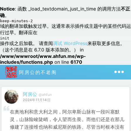
Notice
: 函数 _load_textdomain_just_in_time 的调用方法
不正
确
。
keep-minutes-2
域的翻译加载触发过早。这通常表示插件或主题中的某些代码运
行过早。翻译应在
init
操作或之后加载。 请查阅
调试 WordPress
来获取更多信息。
（这个消息是在 6.7.0 版本添加的。） in
/www/wwwroot/www.ahfun.me/wp-
includes/functions.php
on line
6170
阿房公的不老阁
阿房公
@ahfun
2024年11月14日
在奥地利和意大利之间，阿尔卑斯山脉有一段叫塞默
灵，山脉险峻陡峭，令人望而生畏。而他们还是在那儿
修建了连接维也纳和威尼斯的铁路。尽管当时根本没有