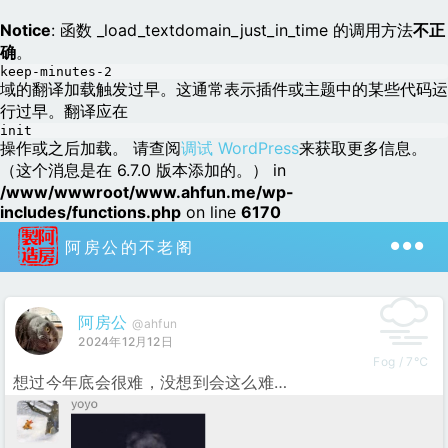
Notice
: 函数 _load_textdomain_just_in_time 的调用方法
不正
确
。
keep-minutes-2
域的翻译加载触发过早。这通常表示插件或主题中的某些代码运
行过早。翻译应在
init
操作或之后加载。 请查阅
调试 WordPress
来获取更多信息。
（这个消息是在 6.7.0 版本添加的。） in
/www/wwwroot/www.ahfun.me/wp-
includes/functions.php
on line
6170
阿房公的不老阁
阿房公
@ahfun
2024年12月12日
Fog / 7℃
想过今年底会很难，没想到会这么难…