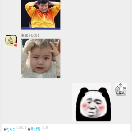
[395]
[36]
#
geo
#
吐槽