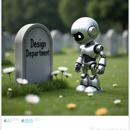
[24]
[81]
#
AI
#
感悟