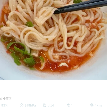
市小店区
93%
919hPa
北风
1
4km/h