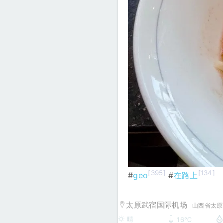
[395]
[134]
#
geo
#
在路上
太原武宿国际机场
山西省太原
晴
16℃