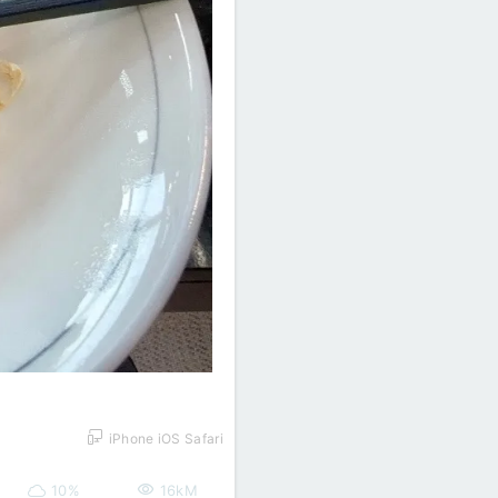
iPhone iOS Safari
10%
16kM