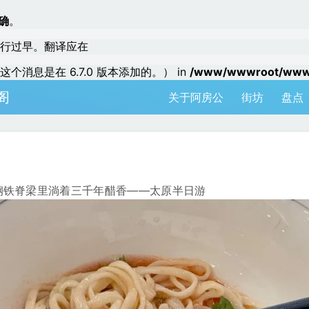
确
。
行过早。翻译应在
个消息是在 6.7.0 版本添加的。） in
/www/wwwroot/www.a
阁
关于阿房公
街坊
盘点
钢铁脊梁里淌着三千年醋香——太原半日游