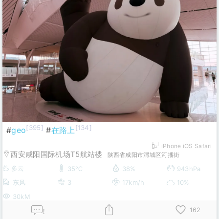
[395]
[134]
#
geo
#
在路上
iPhone iOS Safari
西安咸阳国际机场T5航站楼
陕西省咸阳市渭城区河播街
多云
35℃
38%
943hPa
东风
3
17km/h
10%
30kM
162
!