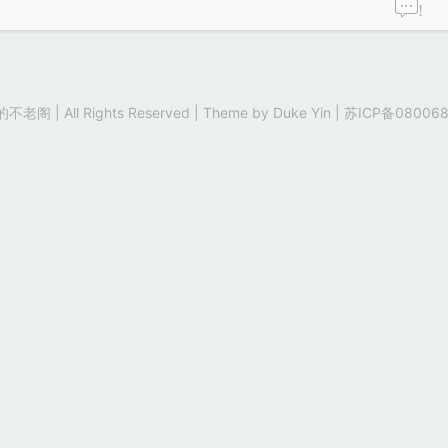
!
老阁 | All Rights Reserved | Theme by
Duke Yin
|
苏ICP备080068