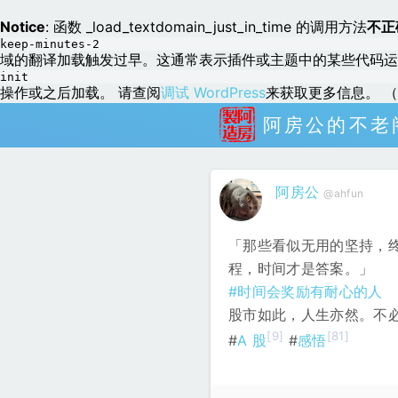
Notice
: 函数 _load_textdomain_just_in_time 的调用方法
不正
keep-minutes-2
域的翻译加载触发过早。这通常表示插件或主题中的某些代码运
init
操作或之后加载。 请查阅
调试 WordPress
来获取更多信息。 （这
阿房公的不老
阿房公
@ahfun
「那些看似无用的坚持，
程，时间才是答案。」
#时间会奖励有耐心的人
股市如此，人生亦然。不
[9]
[81]
#
A 股
#
感悟