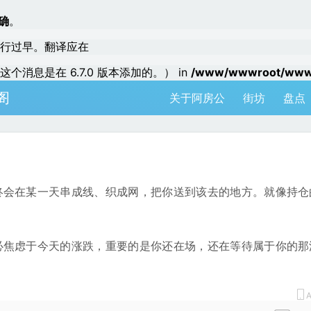
确
。
行过早。翻译应在
个消息是在 6.7.0 版本添加的。） in
/www/wwwroot/www.a
阁
关于阿房公
街坊
盘点
终会在某一天串成线、织成网，把你送到该去的地方。就像持仓
必焦虑于今天的涨跌，重要的是你还在场，还在等待属于你的那
A