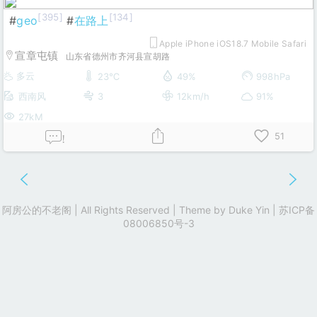
[395]
[134]
#
geo
#
在路上
Apple iPhone iOS18.7 Mobile Safari
宣章屯镇
山东省德州市齐河县宣胡路
多云
23℃
49%
998hPa
西南风
3
12km/h
91%
27kM
51
!
阿房公的不老阁 | All Rights Reserved | Theme by
Duke Yin
|
苏ICP备
08006850号-3