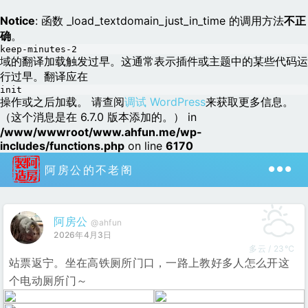
Notice
: 函数 _load_textdomain_just_in_time 的调用方法
不正
确
。
keep-minutes-2
域的翻译加载触发过早。这通常表示插件或主题中的某些代码运
行过早。翻译应在
init
操作或之后加载。 请查阅
调试 WordPress
来获取更多信息。
（这个消息是在 6.7.0 版本添加的。） in
/www/wwwroot/www.ahfun.me/wp-
includes/functions.php
on line
6170
阿房公的不老阁
阿房公
@ahfun
2026年4月3日
多云 / 23℃
站票返宁。坐在高铁厕所门口，一路上教好多人怎么开这
个电动厕所门～