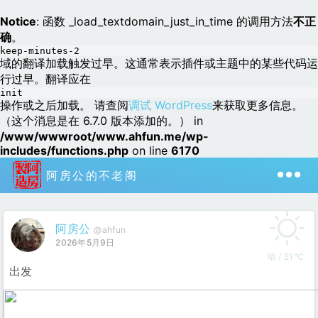
Notice
: 函数 _load_textdomain_just_in_time 的调用方法
不正
确
。
keep-minutes-2
域的翻译加载触发过早。这通常表示插件或主题中的某些代码运
行过早。翻译应在
init
操作或之后加载。 请查阅
调试 WordPress
来获取更多信息。
（这个消息是在 6.7.0 版本添加的。） in
/www/wwwroot/www.ahfun.me/wp-
includes/functions.php
on line
6170
阿房公的不老阁
阿房公
@ahfun
2026年5月9日
晴 / 21℃
出发