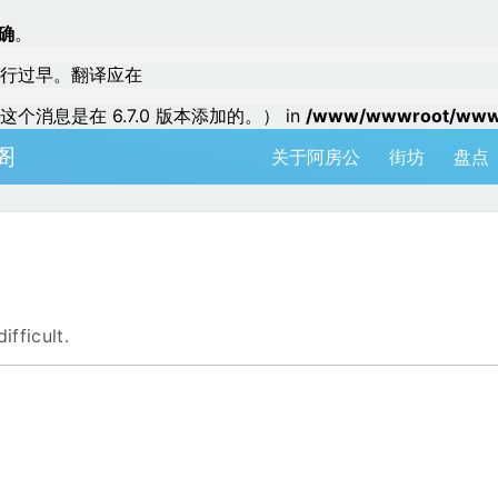
确
。
行过早。翻译应在
个消息是在 6.7.0 版本添加的。） in
/www/wwwroot/www.a
阁
关于阿房公
街坊
盘点
ifficult.