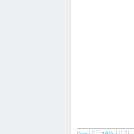
[395]
[134]
#
geo
#
在路上