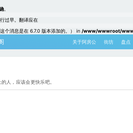
确
。
行过早。翻译应在
个消息是在 6.7.0 版本添加的。） in
/www/wwwroot/www.a
阁
关于阿房公
街坊
盘点
上的人，应该会更快乐吧。