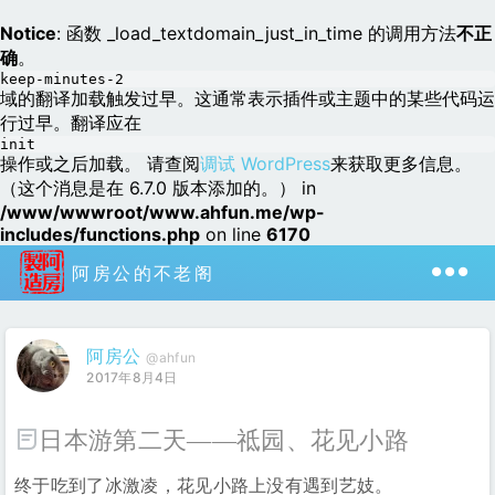
Notice
: 函数 _load_textdomain_just_in_time 的调用方法
不正
确
。
keep-minutes-2
域的翻译加载触发过早。这通常表示插件或主题中的某些代码运
行过早。翻译应在
init
操作或之后加载。 请查阅
调试 WordPress
来获取更多信息。
（这个消息是在 6.7.0 版本添加的。） in
/www/wwwroot/www.ahfun.me/wp-
includes/functions.php
on line
6170
阿房公的不老阁
阿房公
@ahfun
2017年8月4日
日本游第二天——祗园、花见小路
终于吃到了冰激凌，花见小路上没有遇到艺妓。