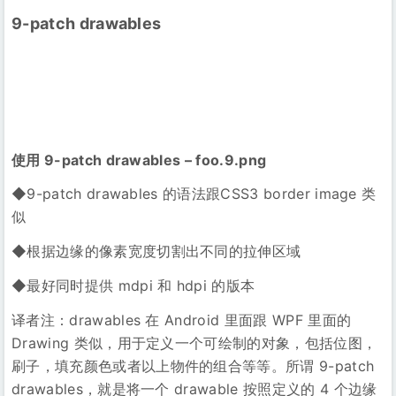
◆9-patch drawables 的语法跟CSS3 border image 类
似
◆根据边缘的像素宽度切割出不同的拉伸区域
◆最好同时提供 mdpi 和 hdpi 的版本
译者注：drawables 在 Android 里面跟 WPF 里面的
Drawing 类似，用于定义一个可绘制的对象，包括位图，
刷子，填充颜色或者以上物件的组合等等。所谓 9-patch
drawables，就是将一个 drawable 按照定义的 4 个边缘
的宽度大小切割成9个区域，包括4个角落，4条边缘和一
个中心区域，当把这个 drawable 绘制到一个任意矩形区
域时，drawable 的各个区域有不同的拉伸控制（角落不拉
伸，横边横向拉伸，竖边竖向拉伸，中心区域横竖向都拉
伸）。通常使用 9-patch drawable 一般是为了绘制出比
较漂亮的带圆角背景，这样可以避免圆角及边缘被任意拉
伸导致变形。当然，如果你的程序里面绘制的图像和目标
区域大小完全一样，就不需要那么麻烦，不过以 Android