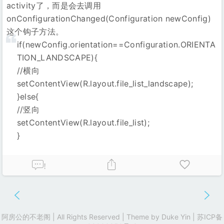
activity了，而是会去调用
onConfigurationChanged(Configuration newConfig)
这个钩子方法。
if(newConfig.orientation==Configuration.ORIENTA
TION_LANDSCAPE){
//横向
setContentView(R.layout.file_list_landscape);
}else{
//竖向
setContentView(R.layout.file_list);
}
!
阿房公的不老阁 | All Rights Reserved | Theme by
Duke Yin
|
苏ICP备